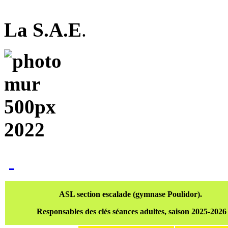
La S.A.E
.
ASL section escalade (gymnase Poulidor).
Responsables des clés séances adultes, saison 2025-2026